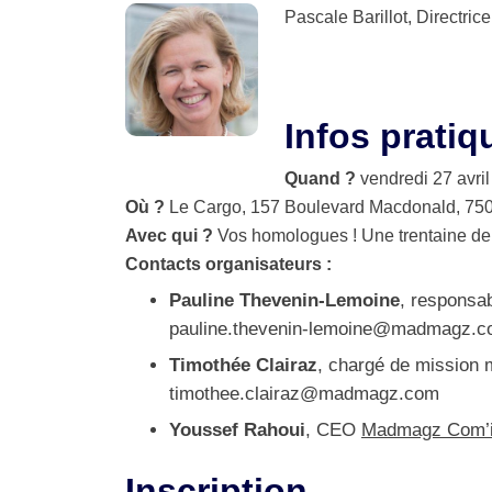
Pascale Barillot
, Directri
Infos pratiq
Quand​ ?​
vendredi​ 27 avril​
Où​ ​?
​ Le Cargo​, 157 Boulevard Macdonald, 75
Avec​ ​qui​ ​?
​ Vos homologues ! Une trentaine de
Contacts​ ​organisateurs​ ​:
Pauline Thevenin-Lemoine
, responsa
pauline.thevenin-lemoine@madmagz.
Timothée Clairaz
, chargé de mission
timothee.clairaz@madmagz.com
Youssef Rahoui
, CEO
Madmagz Com’
Inscription