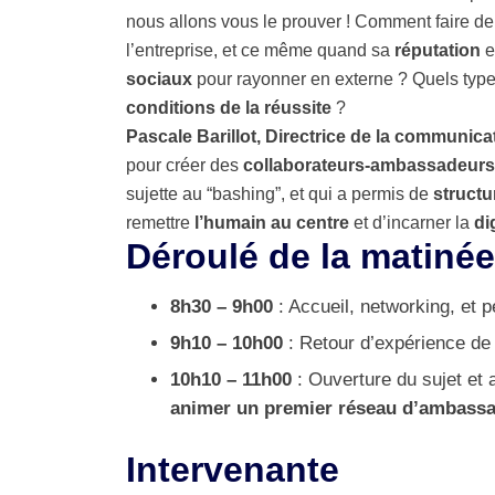
nous allons vous le prouver ! Comment faire de
l’entreprise, et ce même quand sa
réputation
e
sociaux
pour rayonner en externe ? Quels types
conditions de la réussite
?
Pascale Barillot, Directrice de la communic
pour créer des
collaborateurs-ambassadeurs
sujette au “bashing”, et qui a permis de
structu
remettre
l’humain au centre
et d’incarner la
di
Déroulé de la matinée
8h30​ ​–​ ​9h00​ ​
:​ Accueil, networking, et p
9h10​ ​–​ ​10h00​
​:​ Retour d’expérience de
10h10​ ​–​ ​11h00
​ ​:​ Ouverture du sujet e
animer un premier réseau d’ambassa
Intervenante