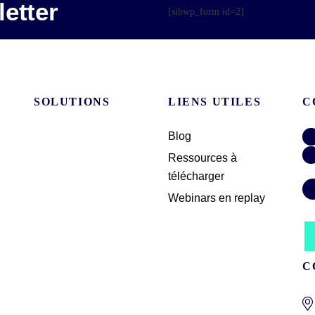
etter
[sibwp_form id=2]
SOLUTIONS
LIENS UTILES
C
Blog
Ressources à
télécharger
Webinars en replay
C