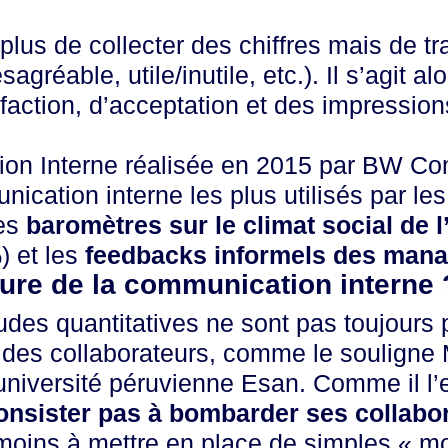
t plus de collecter des chiffres mais de t
gréable, utile/inutile, etc.). Il s’agit al
faction, d’acceptation et des impressio
on Interne
réalisée en 2015 par BW Com
cation interne les plus utilisés par les
les
baromètres sur le climat social de l
 et les
feedbacks informels
des mana
sure de la communication interne 
udes quantitatives ne sont pas toujours 
s des collaborateurs, comme le souligne
 l’université péruvienne Esan
. Comme il l’
onsister pas à bombarder ses collabo
 moins à mettre en place de simples « 