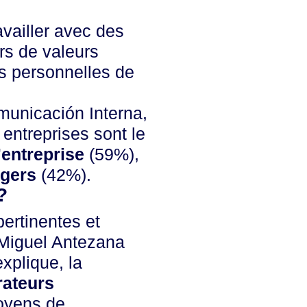
ravailler avec des
ors de valeurs
ns personnelles de
unicación Interna,
 entreprises sont le
’entreprise
(59%),
gers
(42%).
?
pertinentes et
 Miguel Antezana
explique, la
rateurs
moyens de