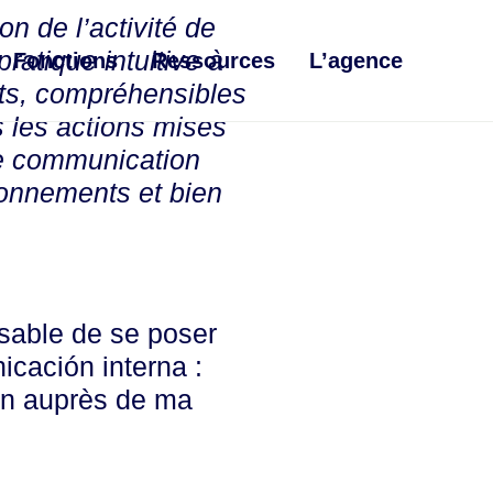
n de l’activité de
ratique intuitive à
Fonctions
Ressources
L’agence
ets, compréhensibles
s les actions mises
 de communication
tionnements et bien
nsable de se poser
cación interna :
ion auprès de ma