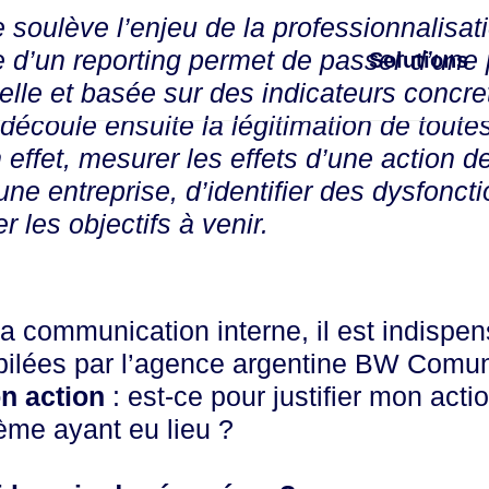
oulève l’enjeu de la professionnalisatio
d’un reporting permet de passer d’une p
Solutions
elle et basée sur des indicateurs concr
 découle ensuite la légitimation de toute
En effet, mesurer les effets d’une action
une entreprise, d’identifier des dysfonc
r les objectifs à venir.
a communication interne, il est indispe
pilées par l’agence argentine BW Comuni
n action
: est-ce pour justifier mon act
ème ayant eu lieu ?