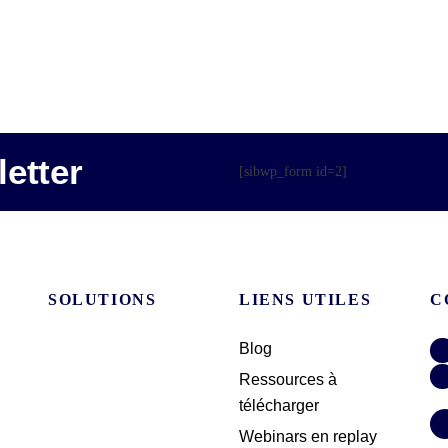
etter
[sibwp_form id=2]
SOLUTIONS
LIENS UTILES
C
Blog
Ressources à
télécharger
Webinars en replay