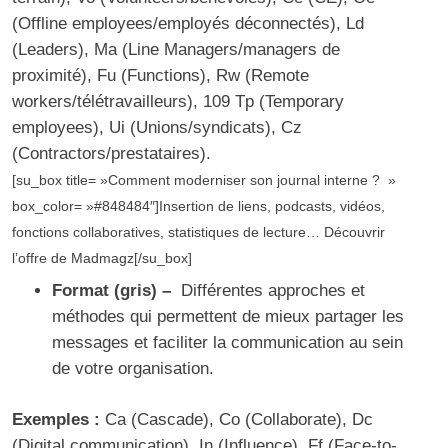
(
Offline employees/employés déconnectés
), Ld
(Leaders), Ma (Line Managers/managers de
proximité), Fu (Functions), Rw (Remote
workers/télétravailleurs), 109 Tp (Temporary
employees), Ui (Unions/syndicats), Cz
(Contractors/prestataires).
[su_box title= »Comment moderniser son journal interne ? »
box_color= »#848484″]Insertion de liens, podcasts, vidéos,
fonctions collaboratives, statistiques de lecture…
Découvrir
l’offre de Madmagz
[/su_box]
Format (gris) –
Différentes approches et
méthodes qui permettent de mieux partager les
messages et faciliter la communication au sein
de votre organisation.
Exemples :
Ca (Cascade), Co (Collaborate), Dc
(Digital communication), In (Influence), Ff (Face-to-