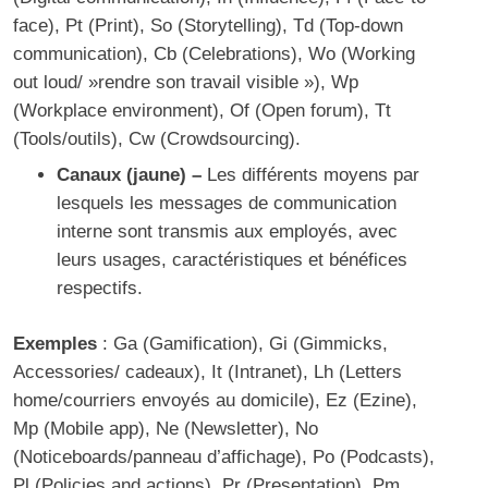
face), Pt (Print), So (
Storytelling
), Td (Top-down
communication), Cb (Celebrations), Wo (Working
out loud/ »rendre son travail visible »), Wp
(Workplace environment), Of (Open forum), Tt
(Tools/outils), Cw (Crowdsourcing).
Canaux (jaune) –
Les différents moyens par
lesquels les messages de communication
interne sont transmis aux employés, avec
leurs usages, caractéristiques et bénéfices
respectifs.
Exemples
: Ga (
Gamification
), Gi (Gimmicks,
Accessories/ cadeaux), It (
Intranet
), Lh (Letters
home/courriers envoyés au domicile), Ez (
Ezine
),
Mp (Mobile app), Ne (
Newsletter
), No
(Noticeboards/panneau d’affichage), Po (
Podcasts
),
Pl (Policies and actions), Pr (Presentation), Pm