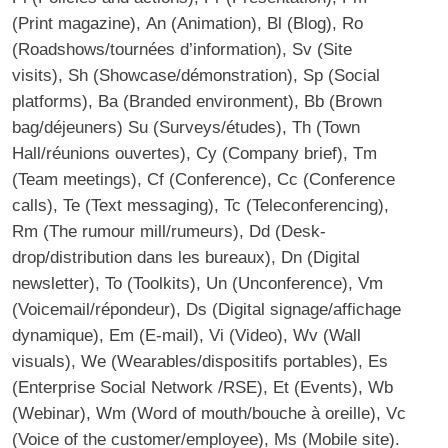
(Print magazine), An (Animation), Bl (Blog), Ro
(Roadshows/tournées d’information), Sv (Site
visits), Sh (Showcase/démonstration), Sp (Social
platforms), Ba (Branded environment), Bb (Brown
bag/déjeuners) Su (Surveys/études), Th (Town
Hall/réunions ouvertes), Cy (Company brief), Tm
(Team meetings), Cf (Conference), Cc (Conference
calls), Te (Text messaging), Tc (Teleconferencing),
Rm (The rumour mill/rumeurs), Dd (Desk-
drop/distribution dans les bureaux), Dn (
Digital
newsletter
), To (Toolkits), Un (
Unconference
), Vm
(Voicemail/répondeur), Ds (Digital signage/affichage
dynamique), Em (E-mail), Vi (
Video
), Wv (Wall
visuals), We (Wearables/dispositifs portables), Es
(
Enterprise Social Network
/RSE), Et (
Events
), Wb
(Webinar), Wm (Word of mouth/bouche à oreille), Vc
(Voice of the customer/employee), Ms (Mobile site).