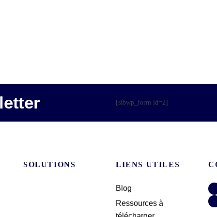
etter
[sibwp_form id=2]
SOLUTIONS
LIENS UTILES
C
Blog
Ressources à
télécharger