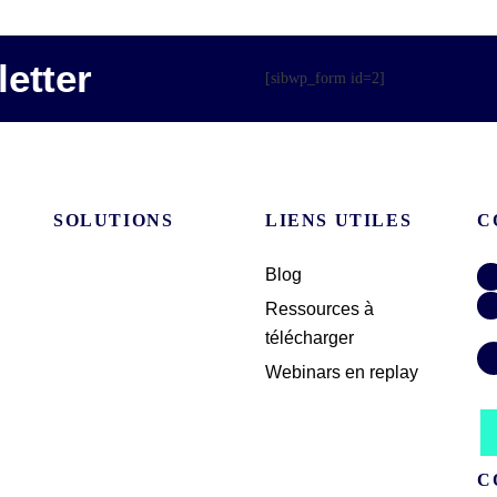
etter
[sibwp_form id=2]
SOLUTIONS
LIENS UTILES
C
Blog
Ressources à
télécharger
Webinars en replay
C