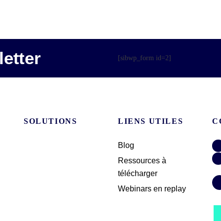
etter
[sibwp_form id=2]
SOLUTIONS
LIENS UTILES
C
Blog
Ressources à
télécharger
Webinars en replay