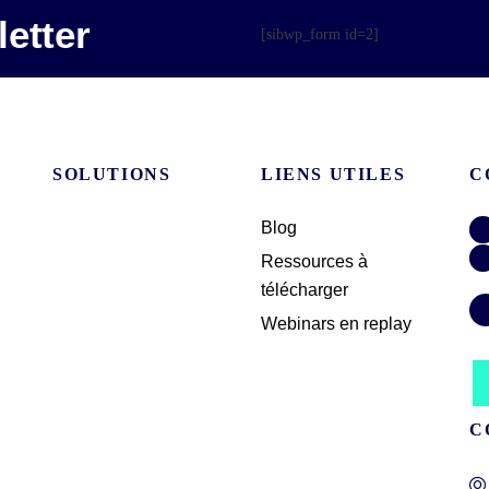
etter
[sibwp_form id=2]
SOLUTIONS
LIENS UTILES
C
Blog
Ressources à
télécharger
Webinars en replay
C