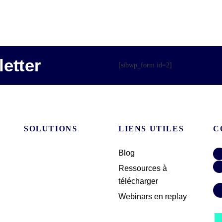
etter
[sibwp_form id=2]
SOLUTIONS
LIENS UTILES
C
Blog
Ressources à
télécharger
Webinars en replay