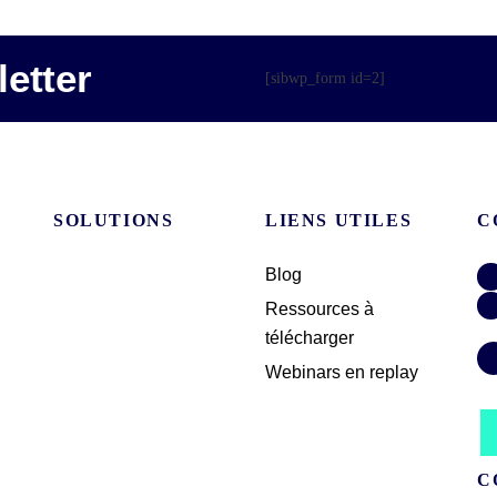
etter
[sibwp_form id=2]
SOLUTIONS
LIENS UTILES
C
Blog
Ressources à
télécharger
Webinars en replay
C