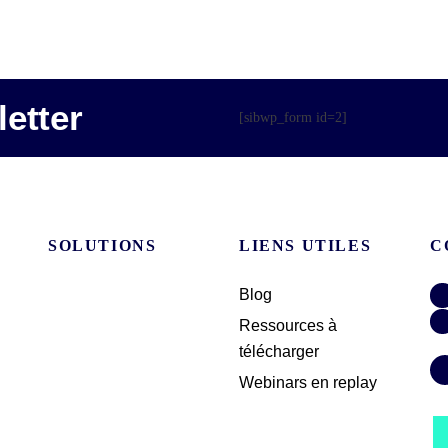
etter
[sibwp_form id=2]
SOLUTIONS
LIENS UTILES
C
Blog
Ressources à
télécharger
Webinars en replay