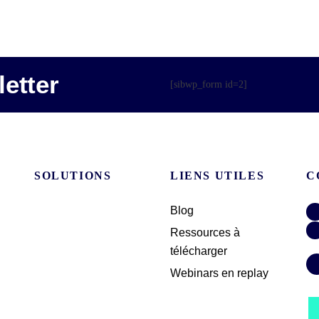
etter
[sibwp_form id=2]
SOLUTIONS
LIENS UTILES
C
Blog
Ressources à
télécharger
Webinars en replay