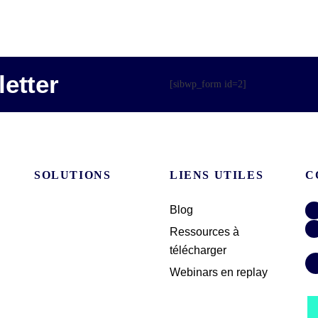
etter
[sibwp_form id=2]
SOLUTIONS
LIENS UTILES
C
Blog
Ressources à
télécharger
Webinars en replay