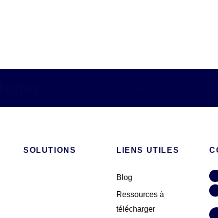
etter
[sibwp_form id=2]
SOLUTIONS
LIENS UTILES
C
Blog
Ressources à
télécharger