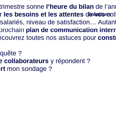
r trimestre sonne
l’heure du bilan
de l’an
r
les besoins et les attentes
de vos col
Solutions
alariés, niveau de satisfaction… Autant 
 prochain
plan de communication inter
découvrez toutes nos astuces pour
constr
quête ?
collaborateurs
y répondent ?
rt
mon sondage ?